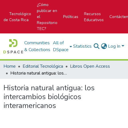
¿Cómo
publicar en
Tecnológico
Recursos
el
Políticas
Contácte
de Costa Rica
Educativos
Repositorio
TEC?
Communities
All of
Statistics
Log In
& Collections
DSpace
Home
Editorial Tecnológica
Libros Open Access
Historia natural antigua: los intercambios biológicos interamericanos
Historia natural antigua: los
intercambios biológicos
interamericanos