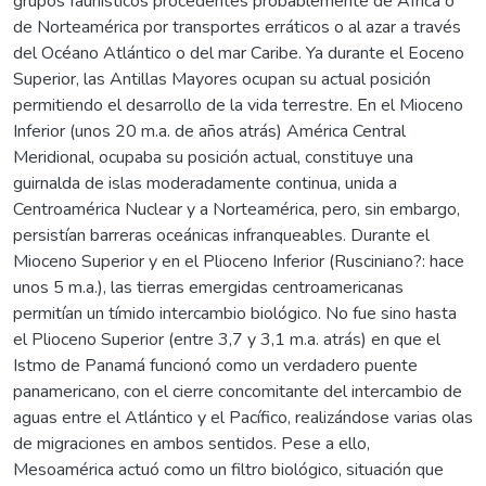
grupos faunísticos procedentes probablemente de África o
de Norteamérica por transportes erráticos o al azar a través
del Océano Atlántico o del mar Caribe. Ya durante el Eoceno
Superior, las Antillas Mayores ocupan su actual posición
permitiendo el desarrollo de la vida terrestre. En el Mioceno
Inferior (unos 20 m.a. de años atrás) América Central
Meridional, ocupaba su posición actual, constituye una
guirnalda de islas moderadamente continua, unida a
Centroamérica Nuclear y a Norteamérica, pero, sin embargo,
persistían barreras oceánicas infranqueables. Durante el
Mioceno Superior y en el Plioceno Inferior (Rusciniano?: hace
unos 5 m.a.), las tierras emergidas centroamericanas
permitían un tímido intercambio biológico. No fue sino hasta
el Plioceno Superior (entre 3,7 y 3,1 m.a. atrás) en que el
Istmo de Panamá funcionó como un verdadero puente
panamericano, con el cierre concomitante del intercambio de
aguas entre el Atlántico y el Pacífico, realizándose varias olas
de migraciones en ambos sentidos. Pese a ello,
Mesoamérica actuó como un filtro biológico, situación que