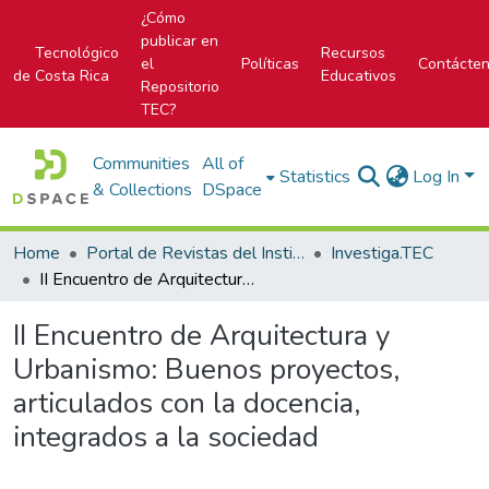
¿Cómo
publicar en
Tecnológico
Recursos
el
Políticas
Contácte
de Costa Rica
Educativos
Repositorio
TEC?
Communities
All of
Statistics
Log In
& Collections
DSpace
Home
Portal de Revistas del Instituto Tecnológico de Costa Rica
Investiga.TEC
II Encuentro de Arquitectura y Urbanismo: Buenos proyectos, articulados con la docencia, integrados a la sociedad
II Encuentro de Arquitectura y
Urbanismo: Buenos proyectos,
articulados con la docencia,
integrados a la sociedad