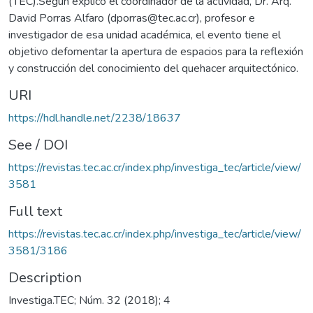
(TEC).Según explicó el coordinador de la actividad, Dr. Arq.
David Porras Alfaro (dporras@tec.ac.cr), profesor e
investigador de esa unidad académica, el evento tiene el
objetivo defomentar la apertura de espacios para la reflexión
y construcción del conocimiento del quehacer arquitectónico.
URI
https://hdl.handle.net/2238/18637
See / DOI
https://revistas.tec.ac.cr/index.php/investiga_tec/article/view/
3581
Full text
https://revistas.tec.ac.cr/index.php/investiga_tec/article/view/
3581/3186
Description
Investiga.TEC; Núm. 32 (2018); 4