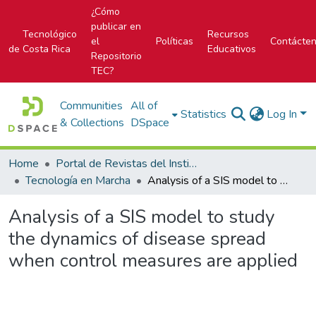
¿Cómo
publicar en
Tecnológico
Recursos
el
Políticas
Contácte
de Costa Rica
Educativos
Repositorio
TEC?
Communities
All of
Statistics
Log In
& Collections
DSpace
Home
Portal de Revistas del Instituto Tecnológico de Costa Rica
Tecnología en Marcha
Analysis of a SIS model to study the dynamics of disease spread when control measures are applied
Analysis of a SIS model to study
the dynamics of disease spread
when control measures are applied