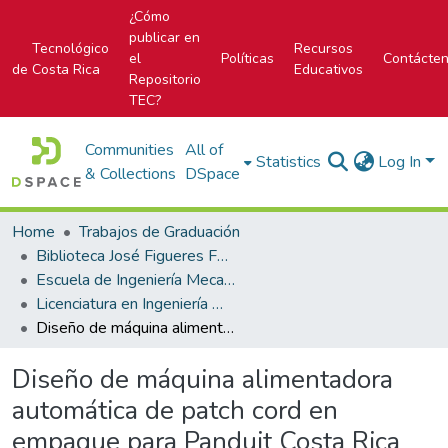
¿Cómo
publicar en
Tecnológico
Recursos
el
Políticas
Contácte
de Costa Rica
Educativos
Repositorio
TEC?
Communities
All of
Statistics
Log In
& Collections
DSpace
Home
Trabajos de Graduación
Biblioteca José Figueres Ferrer
Escuela de Ingeniería Mecatrónica (antes era Área Académica de Ingeniería Mecatrónica)
Licenciatura en Ingeniería Mecatrónica
Diseño de máquina alimentadora automática de patch cord en empaque para Panduit Costa Rica
Diseño de máquina alimentadora
automática de patch cord en
empaque para Panduit Costa Rica