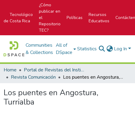
¿Cómo
publicar en
Tecnológico
Recursos
el
Políticas
Contácte
de Costa Rica
Educativos
Repositorio
TEC?
Communities
All of
Statistics
Log In
& Collections
DSpace
Home
Portal de Revistas del Instituto Tecnológico de Costa Rica
Revista Comunicación
Los puentes en Angostura, Turrialba
Los puentes en Angostura,
Turrialba