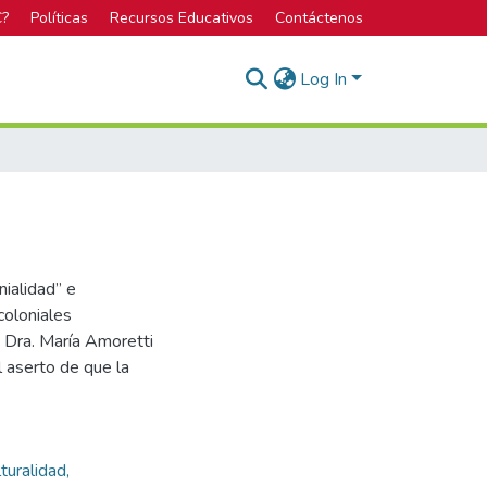
C?
Políticas
Recursos Educativos
Contáctenos
Log In
nialidad” e
scoloniales
a Dra. María Amoretti
el aserto de que la
turalidad,