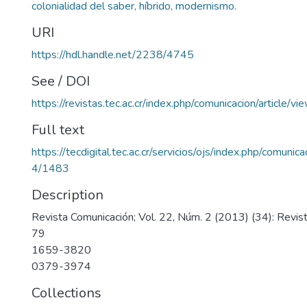
colonialidad del saber, híbrido, modernismo.
URI
https://hdl.handle.net/2238/4745
See / DOI
https://revistas.tec.ac.cr/index.php/comunicacion/article/v
Full text
https://tecdigital.tec.ac.cr/servicios/ojs/index.php/comunic
4/1483
Description
Revista Comunicación; Vol. 22, Núm. 2 (2013) (34): Revis
79
1659-3820
0379-3974
Collections