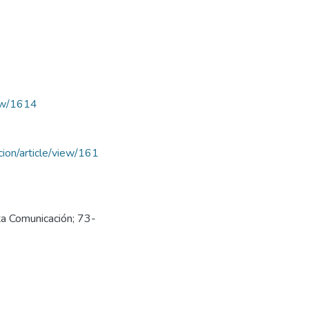
iew/1614
acion/article/view/161
ta Comunicación; 73-