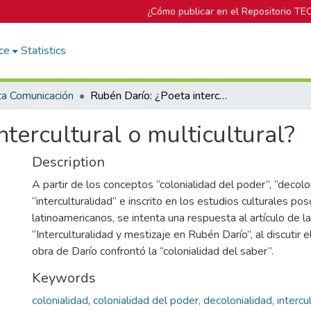
¿Cómo publicar en el Repositorio TE
ce
Statistics
ta Comunicación
Rubén Darío: ¿Poeta intercultural o multicultural?
tercultural o multicultural?
Description
A partir de los conceptos “colonialidad del poder”, “decolo
“interculturalidad” e inscrito en los estudios culturales po
latinoamericanos, se intenta una respuesta al artículo de l
“Interculturalidad y mestizaje en Rubén Darío”, al discutir 
obra de Darío confrontó la “colonialidad del saber”.
Keywords
colonialidad
,
colonialidad del poder, decolonialidad, intercul