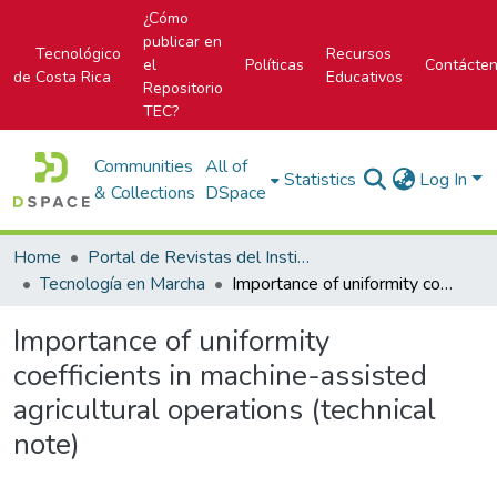
¿Cómo
publicar en
Tecnológico
Recursos
el
Políticas
Contácte
de Costa Rica
Educativos
Repositorio
TEC?
Communities
All of
Statistics
Log In
& Collections
DSpace
Home
Portal de Revistas del Instituto Tecnológico de Costa Rica
Tecnología en Marcha
Importance of uniformity coefficients in machine-assisted agricultural operations (technical note)
Importance of uniformity
coefficients in machine-assisted
agricultural operations (technical
note)