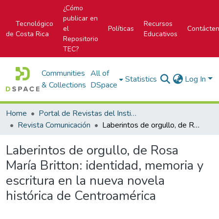
¿Cómo
publicar en
Tecnológico
Recursos
el
Políticas
Contácte
de Costa Rica
Educativos
Repositorio
TEC?
Communities
All of
Statistics
Log In
& Collections
DSpace
Home
Portal de Revistas del Instituto Tecnológico de Costa Rica
Revista Comunicación
Laberintos de orgullo, de Rosa María Britton: identidad, memoria y escritura en la nueva novela histórica de Centroamérica
Laberintos de orgullo, de Rosa
María Britton: identidad, memoria y
escritura en la nueva novela
histórica de Centroamérica