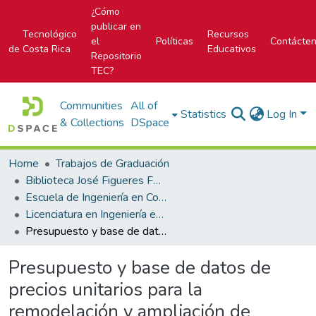
¿Cómo
publicar en
Tecnológico
Recursos
el
Políticas
Contácte
de Costa Rica
Educativos
Repositorio
TEC?
Communities
All of
Statistics
Log In
& Collections
DSpace
Home
Trabajos de Graduación
Biblioteca José Figueres Ferrer
Escuela de Ingeniería en Construcción
Licenciatura en Ingeniería en Construcción
Presupuesto y base de datos de precios unitarios para la remodelación y ampliación de laboratorio de productos farmacéuticos de la C.C.S.S.
Presupuesto y base de datos de
precios unitarios para la
remodelación y ampliación de