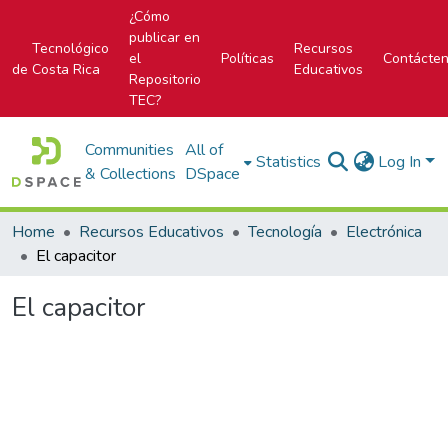
¿Cómo
publicar en
Tecnológico
Recursos
el
Políticas
Contácte
de Costa Rica
Educativos
Repositorio
TEC?
Communities
All of
Statistics
Log In
& Collections
DSpace
Home
Recursos Educativos
Tecnología
Electrónica
El capacitor
El capacitor