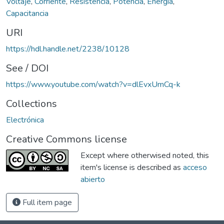
Voltaje
,
Corriente
,
Resistencia
,
Potencia
,
Energía
,
Capacitancia
URI
https://hdl.handle.net/2238/10128
See / DOI
https://www.youtube.com/watch?v=dlEvxUmCq-k
Collections
Electrónica
Creative Commons license
Except where otherwised noted, this
item's license is described as
acceso
abierto
Full item page