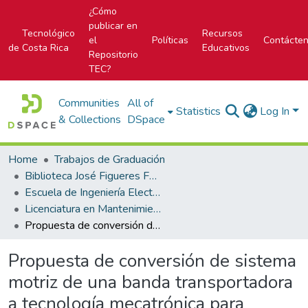
¿Cómo
publicar en
Tecnológico
Recursos
el
Políticas
Contácte
de Costa Rica
Educativos
Repositorio
TEC?
Communities
All of
Statistics
Log In
& Collections
DSpace
Home
Trabajos de Graduación
Biblioteca José Figueres Ferrer
Escuela de Ingeniería Electromecánica
Licenciatura en Mantenimiento Industrial
Propuesta de conversión de sistema motriz de una banda transportadora a tecnología mecatrónica para optimización de su consumo energético
Propuesta de conversión de sistema
motriz de una banda transportadora
a tecnología mecatrónica para