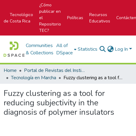
¿Cómo
publicar en
Tecnológico
Recursos
el
Políticas
Contácte
de Costa Rica
Educativos
Repositorio
TEC?
Communities
All of
Statistics
Log In
& Collections
DSpace
Home
Portal de Revistas del Instituto Tecnológico de Costa Rica
Tecnología en Marcha
Fuzzy clustering as a tool for reducing subjectivity in the diagnosis of polymer insulators
Fuzzy clustering as a tool for
reducing subjectivity in the
diagnosis of polymer insulators