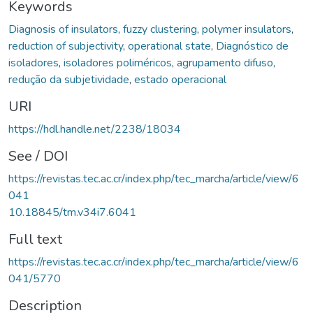
Keywords
Diagnosis of insulators
,
fuzzy clustering
,
polymer insulators
,
reduction of subjectivity
,
operational state
,
Diagnóstico de
isoladores
,
isoladores poliméricos
,
agrupamento difuso
,
redução da subjetividade
,
estado operacional
URI
https://hdl.handle.net/2238/18034
See / DOI
https://revistas.tec.ac.cr/index.php/tec_marcha/article/view/6
041
10.18845/tm.v34i7.6041
Full text
https://revistas.tec.ac.cr/index.php/tec_marcha/article/view/6
041/5770
Description