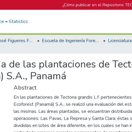
¿Cómo publicar en el Repositorio TE
ce
Statistics
Biblioteca José Figueres Ferrer
Escuela de Ingeniería Forestal
ia de las plantaciones de Tect
 S.A., Panamá
Abstract
En las plantaciones de Tectona grandis L.f. perteneciente
Ecoforest (Panamá) S.A., se realizó una evaluación del est
las mismas. Las áreas plantadas, se encuentran distribuid
operaciones: Las Pavas, La Represa y Santa Clara; éstas 
divididas en lotes de área diferente, en los cuales se ha