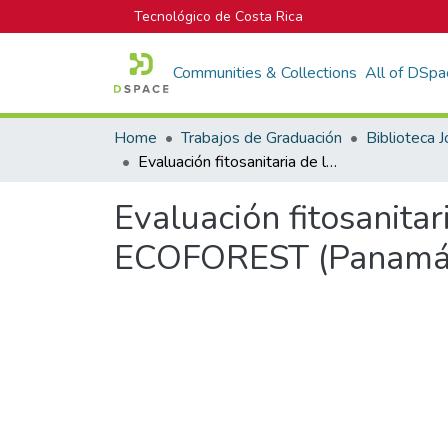
Tecnológico de Costa Rica
Communities & Collections
All of DSpa
Home
Trabajos de Graduación
Evaluación fitosanitaria de las plantaciones de Tectona grandis L.f. de ECOFOREST (Panamá) S.A., Panamá
Evaluación fitosanitar
ECOFOREST (Panamá)