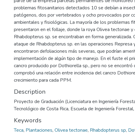
parte de la empresa parcelas permanentes de monitoreo 
problemas fitosanitarios detectados 10 se debían a insect
patógenos, dos por vertebrados y ocho provocados por c
ambientales y fisiológicas. La mayoría de los problemas fi
presentaron en el follaje, donde la roya Olivea tectonae y 
Rhabdopterus sp. se encontraban en forma generalizada. 
ataque de Rhabdopterus sp. en las operaciones Represa y
encontraron defoliaciones más severas, que podrían amerit
implementación de algún tipo de manejo. En el fuste el pri
cancro producido por Dothiorella sp., pero no se encontró 
comprobó una relación entre incidencia del cancro Dothiorel
crecimiento para cada PPM.
Description
Proyecto de Graduación (Licenciatura en Ingeniería Forestal
Tecnológico de Costa Rica, Escuela de Ingeniería Forestal
Keywords
Teca
,
Plantaciones
,
Olivea tectonae
,
Rhabdopterus sp
,
Dot