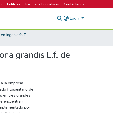
C?
Políticas
Recursos Educativos
Contáctenos
Log In
Licenciatura en Ingeniería Forestal
ona grandis L.f. de
s a la empresa
ado fitosanitario de
as en tres grandes
se encuentran
n implementado por