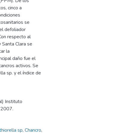
(PPM). De los
os, cinco a
ondiciones
tosanitarios se
el defoliador
Con respecto al
 Santa Clara se
ar la
ncipal daño fue el
cancros activos. Se
la sp. y el índice de
) Instituto
, 2007.
hiorella sp
,
Chancro
,