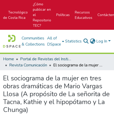
¿Cómo
publicar en
Tecnológico
Recursos
el
Políticas
Contácte
de Costa Rica
Educativos
Repositorio
TEC?
Communities
All of
Statistics
Log In
& Collections
DSpace
Home
Portal de Revistas del Instituto Tecnológico de Costa Rica
Revista Comunicación
El sociograma de la mujer en tres obras dramáticas de Mario Vargas Llosa (A propósito de La señorita de Tacna, Kathie y el hipopótamo y La Chunga)
El sociograma de la mujer en tres
obras dramáticas de Mario Vargas
Llosa (A propósito de La señorita de
Tacna, Kathie y el hipopótamo y La
Chunga)