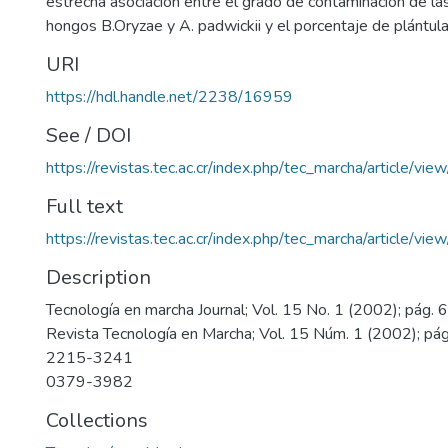
estrecha asociación entre el grado de contaminación de las
hongos B.Oryzae y A. padwickii y el porcentaje de plántul
URI
https://hdl.handle.net/2238/16959
See / DOI
https://revistas.tec.ac.cr/index.php/tec_marcha/article/vi
Full text
https://revistas.tec.ac.cr/index.php/tec_marcha/article/v
Description
Tecnología en marcha Journal; Vol. 15 No. 1 (2002); pág.
Revista Tecnología en Marcha; Vol. 15 Núm. 1 (2002); pá
2215-3241
0379-3982
Collections