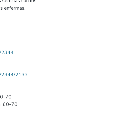
 semillas con los
as enfermas.
ew/2344
iew/2344/2133
 60-70
g. 60-70