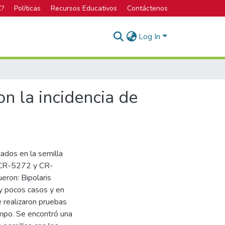
C?
Políticas
Recursos Educativos
Contáctenos
Log In
n la incidencia de
ados en la semilla
es CR-5272 y CR-
eron: Bipolaris
uy pocos casos y en
e realizaron pruebas
ampo. Se encontró una