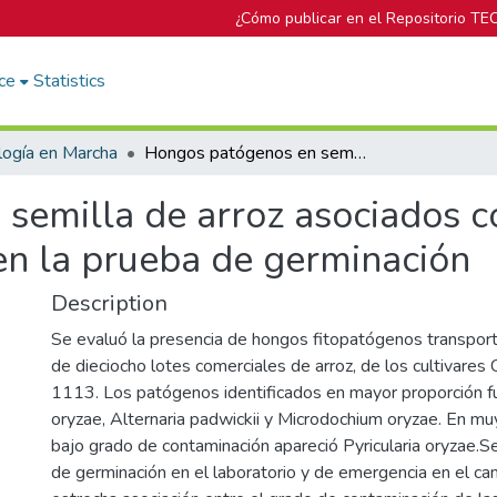
¿Cómo publicar en el Repositorio TE
ce
Statistics
logía en Marcha
Hongos patógenos en semilla de arroz asociados con la incidencia de plántulas anormales en la prueba de germinación
emilla de arroz asociados co
en la prueba de germinación
Description
Se evaluó la presencia de hongos fitopatógenos transport
de dieciocho lotes comerciales de arroz, de los cultivar
1113. Los patógenos identificados en mayor proporción fu
oryzae, Alternaria padwickii y Microdochium oryzae. En m
bajo grado de contaminación apareció Pyricularia oryzae.S
de germinación en el laboratorio y de emergencia en el c