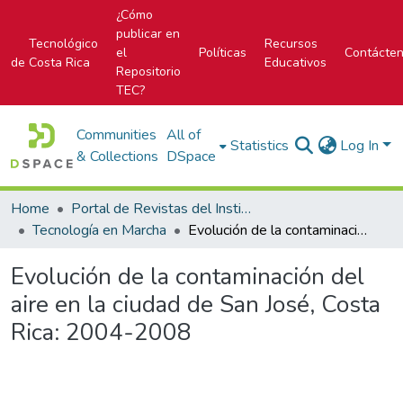
¿Cómo
publicar en
Tecnológico
Recursos
el
Políticas
Contácte
de Costa Rica
Educativos
Repositorio
TEC?
Communities
All of
Statistics
Log In
& Collections
DSpace
Home
Portal de Revistas del Instituto Tecnológico de Costa Rica
Tecnología en Marcha
Evolución de la contaminación del aire en la ciudad de San José, Costa Rica: 2004-2008
Evolución de la contaminación del
aire en la ciudad de San José, Costa
Rica: 2004-2008