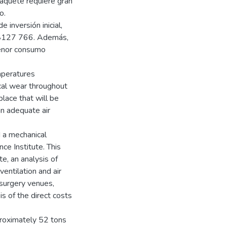
paquete requiere gran
o.
 inversión inicial,
de $127 766. Además,
menor consumo
mperatures
cal wear throughout
place that will be
an adequate air
d a mechanical
ce Institute. This
te, an analysis of
ventilation and air
surgery venues,
 of the direct costs
proximately 52 tons