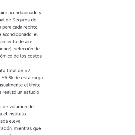
 aire acondicionado y
onal de Seguros de
a para cada recinto
e acondicionado, el
namiento de aire
enor), selección de
nómico de los costos
nto total de 52
3,56 % de esta carga
usualmente el límite
 realizó un estudio
ía de volumen de
 el Instituto
lada eleva
ración, mientras que