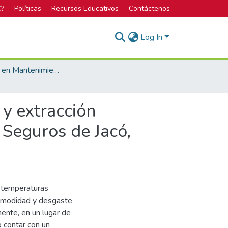
C?
Políticas
Recursos Educativos
Contáctenos
Log In
Licenciatura en Mantenimiento Industrial
 y extracción
 Seguros de Jacó,
r temperaturas
ncomodidad y desgaste
mente, en un lugar de
o contar con un