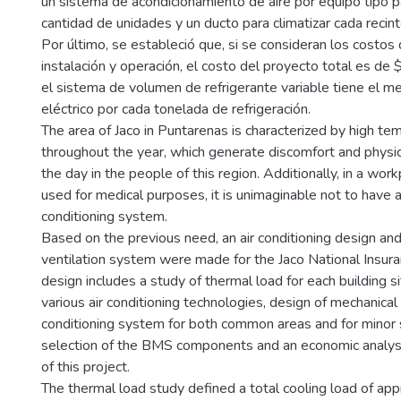
un sistema de acondicionamiento de aire por equipo tipo 
cantidad de unidades y un ducto para climatizar cada recint
Por último, se estableció que, si se consideran los costos de
instalación y operación, el costo del proyecto total es 
el sistema de volumen de refrigerante variable tiene el 
eléctrico por cada tonelada de refrigeración.
The area of Jaco in Puntarenas is characterized by high te
throughout the year, which generate discomfort and physi
the day in the people of this region. Additionally, in a work
used for medical purposes, it is unimaginable not to have 
conditioning system.
Based on the previous need, an air conditioning design an
ventilation system were made for the Jaco National Insuran
design includes a study of thermal load for each building si
various air conditioning technologies, design of mechanical 
conditioning system for both common areas and for minor 
selection of the BMS components and an economic analysis
of this project.
The thermal load study defined a total cooling load of ap