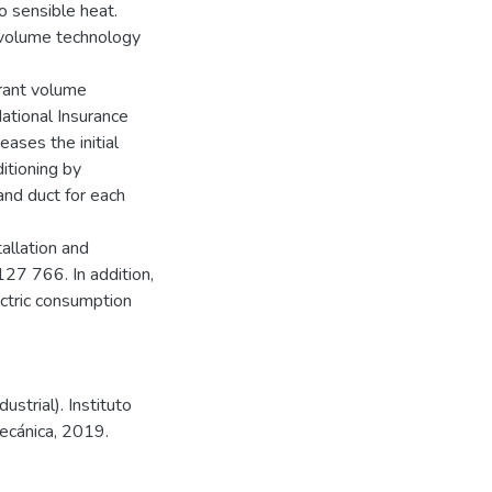
o sensible heat.
e volume technology
erant volume
ational Insurance
eases the initial
itioning by
and duct for each
tallation and
127 766. In addition,
ectric consumption
strial). Instituto
mecánica, 2019.