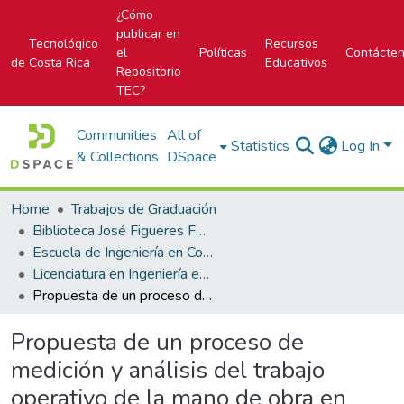
¿Cómo
publicar en
Tecnológico
Recursos
el
Políticas
Contácte
de Costa Rica
Educativos
Repositorio
TEC?
Communities
All of
Statistics
Log In
& Collections
DSpace
Home
Trabajos de Graduación
Biblioteca José Figueres Ferrer
Escuela de Ingeniería en Construcción
Licenciatura en Ingeniería en Construcción
Propuesta de un proceso de medición y análisis del trabajo operativo de la mano de obra en distintas actividades constructivas para la división Scala de la empresa Edica Ltda
Propuesta de un proceso de
medición y análisis del trabajo
operativo de la mano de obra en