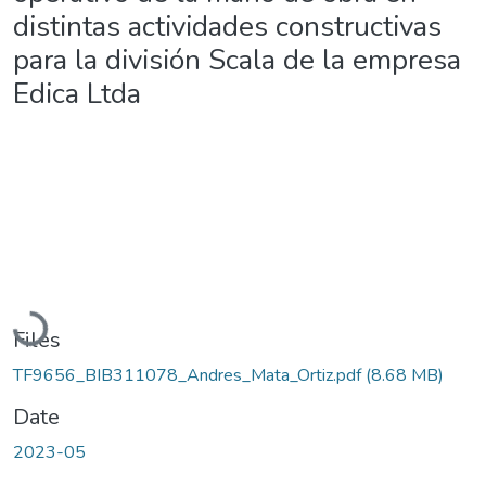
distintas actividades constructivas
para la división Scala de la empresa
Edica Ltda
Loading...
Files
TF9656_BIB311078_Andres_Mata_Ortiz.pdf
(8.68 MB)
Date
2023-05