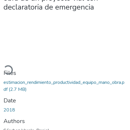
declaratoria de emergencia
Loading...
Files
estimacion_rendimiento_productividad_equipo_mano_obra.p
df
(2.7 MB)
Date
2018
Authors