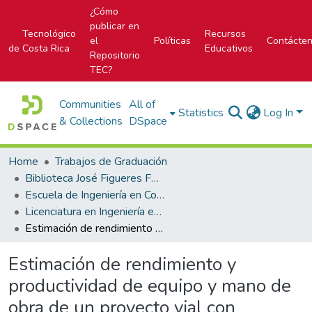
¿Cómo
publicar en
Tecnológico
Recursos
el
Políticas
Contácte
de Costa Rica
Educativos
Repositorio
TEC?
Communities
All of
Statistics
Log In
& Collections
DSpace
Home
Trabajos de Graduación
Biblioteca José Figueres Ferrer
Escuela de Ingeniería en Construcción
Licenciatura en Ingeniería en Construcción
Estimación de rendimiento y productividad de equipo y mano de obra de un proyecto vial con declaratoria de emergencia
Estimación de rendimiento y
productividad de equipo y mano de
obra de un proyecto vial con