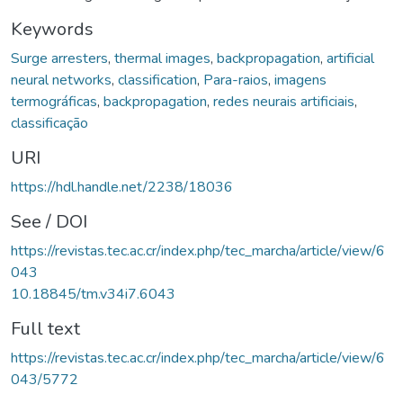
Keywords
Surge arresters
,
thermal images
,
backpropagation
,
artificial
neural networks
,
classification
,
Para-raios
,
imagens
termográficas
,
backpropagation
,
redes neurais artificiais
,
classificação
URI
https://hdl.handle.net/2238/18036
See / DOI
https://revistas.tec.ac.cr/index.php/tec_marcha/article/view/6
043
10.18845/tm.v34i7.6043
Full text
https://revistas.tec.ac.cr/index.php/tec_marcha/article/view/6
043/5772