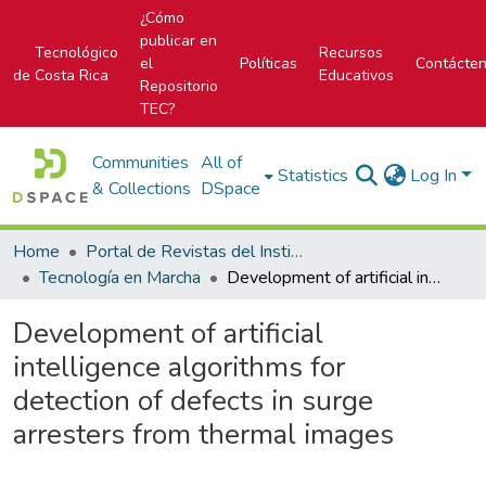
¿Cómo
publicar en
Tecnológico
Recursos
el
Políticas
Contácte
de Costa Rica
Educativos
Repositorio
TEC?
Communities
All of
Statistics
Log In
& Collections
DSpace
Home
Portal de Revistas del Instituto Tecnológico de Costa Rica
Tecnología en Marcha
Development of artificial intelligence algorithms for detection of defects in surge arresters from thermal images
Development of artificial
intelligence algorithms for
detection of defects in surge
arresters from thermal images