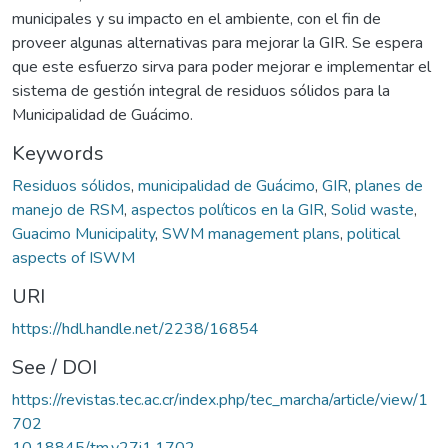
municipales y su impacto en el ambiente, con el fin de
proveer algunas alternativas para mejorar la GIR. Se espera
que este esfuerzo sirva para poder mejorar e implementar el
sistema de gestión integral de residuos sólidos para la
Municipalidad de Guácimo.
Keywords
Residuos sólidos
,
municipalidad de Guácimo
,
GIR
,
planes de
manejo de RSM
,
aspectos políticos en la GIR
,
Solid waste
,
Guacimo Municipality
,
SWM management plans
,
political
aspects of ISWM
URI
https://hdl.handle.net/2238/16854
See / DOI
https://revistas.tec.ac.cr/index.php/tec_marcha/article/view/1
702
10.18845/tm.v27i1.1702