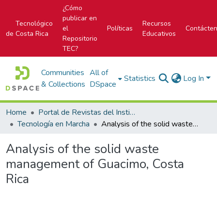
¿Cómo
publicar en
Tecnológico
Recursos
el
Políticas
Contácte
de Costa Rica
Educativos
Repositorio
TEC?
Communities
All of
Statistics
Log In
& Collections
DSpace
Home
Portal de Revistas del Instituto Tecnológico de Costa Rica
Tecnología en Marcha
Analysis of the solid waste management of Guacimo, Costa Rica
Analysis of the solid waste
management of Guacimo, Costa
Rica