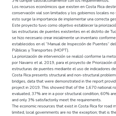
3% cumple satisfactoriamente con los requerimientos.
Los recursos económicos que existen en Costa Rica desti
conservación vial son limitados y los gobiernos locales no
esto surge la importancia de implementar una correcta ge
Este proyecto tuvo como objetivo establecer la priorizaci
las estructuras de puentes existentes en el distrito de Tucu
se hizo necesario crear inicialmente un inventario conform
establecidos en el “Manual de Inspección de Puentes” del
Públicas y Transportes (MOPT).
La priorización de intervención se realizó conforme la me
por Navarro et al. 2019, para el proyecto de Priorización 
estructuras de puentes mediante el uso de indicadores 
Costa Rica presents structural and non-structural problems
bridges, data that were demonstrated in the report provi
project in 2019. This showed that of the 1,670 national r
evaluated, 37% are in a poor structural condition, 60% are i
and only 3% satisfactorily meet the requirements.
The economic resources that exist in Costa Rica for road 
limited, local governments are no the exception; that is t