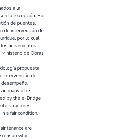
nados a la
 son la excepción. Por
stión de puentes.
ón de intervención de
rrique, por lo cual
e los lineamientos
 Ministerio de Obras
todología propuesta
de intervención de
de desempeño.
 in many of its
ded by the e-Bridge
oute structures
n a fair condition,
maintenance are
he reason why