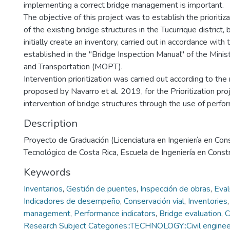
implementing a correct bridge management is important.
The objective of this project was to establish the prioritiza
of the existing bridge structures in the Tucurrique district,
initially create an inventory, carried out in accordance with
established in the "Bridge Inspection Manual" of the Minis
and Transportation (MOPT).
Intervention prioritization was carried out according to t
proposed by Navarro et al. 2019, for the Prioritization proj
intervention of bridge structures through the use of perfor
Description
Proyecto de Graduación (Licenciatura en Ingeniería en Cons
Tecnológico de Costa Rica, Escuela de Ingeniería en Const
Keywords
Inventarios
,
Gestión de puentes
,
Inspección de obras
,
Eval
Indicadores de desempeño
,
Conservación vial
,
Inventories
management
,
Performance indicators
,
Bridge evaluation
,
C
Research Subject Categories::TECHNOLOGY::Civil engineer