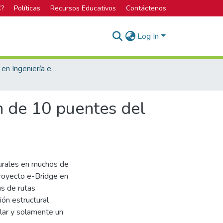
C?
Políticas
Recursos Educativos
Contáctenos
Log In
Licenciatura en Ingeniería en Construcción
ón de 10 puentes del
turales en muchos de
proyecto e-Bridge en
as de rutas
ón estructural
ular y solamente un