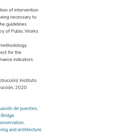
tion of intervention
 being necessary to
 the guidelines
try of Public Works
he methodology
ect for the
mance indicators.
trucción) Instituto
rucción, 2020
uación de puentes
,
,
Bridge
onservation
,
ing and architecture