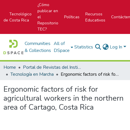
¿Cómo
publicar en
Tecnológico
Recursos
el
Políticas
Contácte
de Costa Rica
Educativos
Repositorio
TEC?
Communities
All of
Statistics
Log In
& Collections
DSpace
Home
Portal de Revistas del Instituto Tecnológico de Costa Rica
Tecnología en Marcha
Ergonomic factors of risk for agricultural workers in the northern area of Cartago, Costa Rica
Ergonomic factors of risk for
agricultural workers in the northern
area of Cartago, Costa Rica