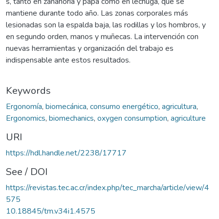
s, tanto en zanahoria y papa como en lechuga, que se
mantiene durante todo año. Las zonas corporales más
lesionadas son la espalda baja, las rodillas y los hombros, y
en segundo orden, manos y muñecas. La intervención con
nuevas herramientas y organización del trabajo es
indispensable ante estos resultados.
Keywords
Ergonomía
,
biomecánica
,
consumo energético
,
agricultura
,
Ergonomics
,
biomechanics
,
oxygen consumption
,
agriculture
URI
https://hdl.handle.net/2238/17717
See / DOI
https://revistas.tec.ac.cr/index.php/tec_marcha/article/view/4
575
10.18845/tm.v34i1.4575