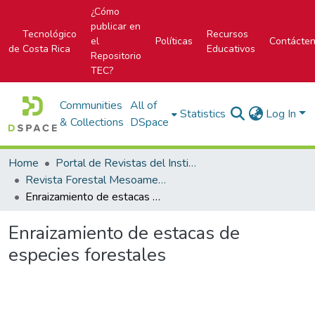
¿Cómo
publicar en
Tecnológico
Recursos
el
Políticas
Contácte
de Costa Rica
Educativos
Repositorio
TEC?
Communities
All of
Statistics
Log In
& Collections
DSpace
Home
Portal de Revistas del Instituto Tecnológico de Costa Rica
Revista Forestal Mesoamericana Kurú
Enraizamiento de estacas de especies forestales
Enraizamiento de estacas de
especies forestales