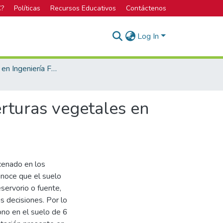
C?
Políticas
Recursos Educativos
Contáctenos
Log In
Licenciatura en Ingeniería Forestal
erturas vegetales en
cenado en los
onoce que el suelo
servorio o fuente,
s decisiones. Por lo
ono en el suelo de 6