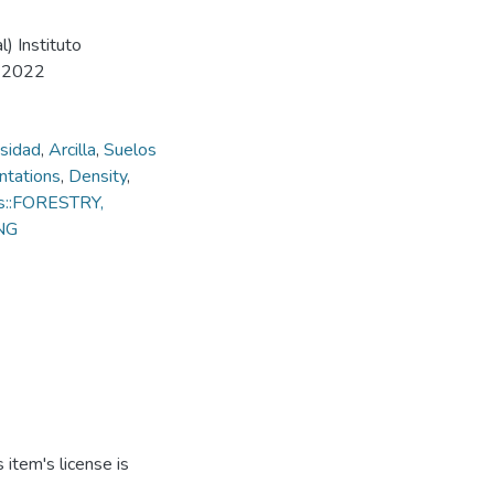
) Instituto
, 2022
sidad
,
Arcilla
,
Suelos
ntations
,
Density
,
es::FORESTRY,
NG
item's license is