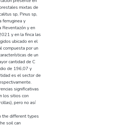
etación presente en
forestales mixtas de
litus sp, Pinus sp,
 ferruginea y
ca Reventazón y en
021 y en la finca las
gidos ubicado en el
nal compuesta por un
aracterísticas de un
mayor cantidad de C
edio de 196,07 y
tidad es el sector de
espectivamente.
ncias significativas
 los sitios con
illas), pero no así
 the different types
the soil can