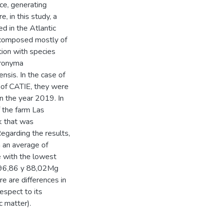
rce, generating
e, in this study, a
ed in the Atlantic
s composed mostly of
tion with species
eronyma
nsis. In the case of
 of CATIE, they were
in the year 2019. In
f the farm Las
k that was
Regarding the results,
h an average of
e with the lowest
f 96,86 y 88,02Mg
re are differences in
espect to its
c matter).