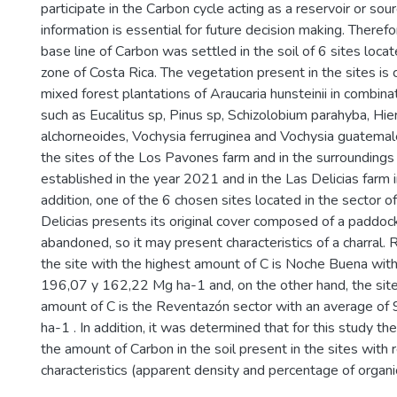
participate in the Carbon cycle acting as a reservoir or sou
information is essential for future decision making. Therefor
base line of Carbon was settled in the soil of 6 sites locat
zone of Costa Rica. The vegetation present in the sites i
mixed forest plantations of Araucaria hunsteinii in combina
such as Eucalitus sp, Pinus sp, Schizolobium parahyba, Hi
alchorneoides, Vochysia ferruginea and Vochysia guatemale
the sites of the Los Pavones farm and in the surroundings
established in the year 2021 and in the Las Delicias farm 
addition, one of the 6 chosen sites located in the sector o
Delicias presents its original cover composed of a paddoc
abandoned, so it may present characteristics of a charral. 
the site with the highest amount of C is Noche Buena wit
196,07 y 162,22 Mg ha-1 and, on the other hand, the sit
amount of C is the Reventazón sector with an average o
ha-1 . In addition, it was determined that for this study the
the amount of Carbon in the soil present in the sites with r
characteristics (apparent density and percentage of organi