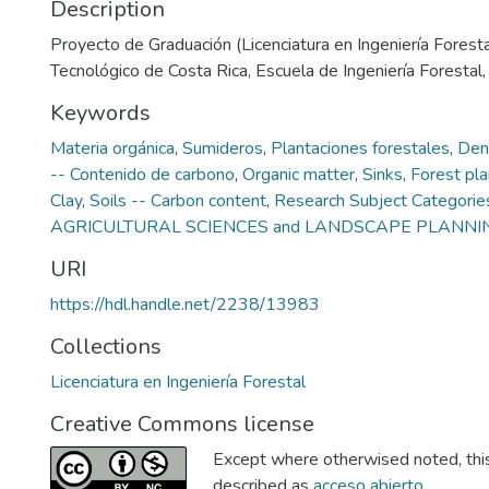
Description
Proyecto de Graduación (Licenciatura en Ingeniería Forestal
Tecnológico de Costa Rica, Escuela de Ingeniería Forestal
Keywords
Materia orgánica
,
Sumideros
,
Plantaciones forestales
,
Den
-- Contenido de carbono
,
Organic matter
,
Sinks
,
Forest pla
Clay
,
Soils -- Carbon content
,
Research Subject Categori
AGRICULTURAL SCIENCES and LANDSCAPE PLANNI
URI
https://hdl.handle.net/2238/13983
Collections
Licenciatura en Ingeniería Forestal
Creative Commons license
Except where otherwised noted, this 
described as
acceso abierto