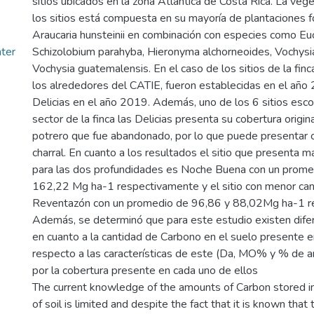
sitios ubicados en la zona Atlántica de Costa Rica. La veg
los sitios está compuesta en su mayoría de plantaciones 
Araucaria hunsteinii en combinación con especies como Euca
ter
Schizolobium parahyba, Hieronyma alchorneoides, Vochysia
Vochysia guatemalensis. En el caso de los sitios de la fin
los alrededores del CATIE, fueron establecidas en el año 2
Delicias en el año 2019. Además, uno de los 6 sitios esco
sector de la finca las Delicias presenta su cobertura origi
potrero que fue abandonado, por lo que puede presentar c
charral. En cuanto a los resultados el sitio que presenta 
para las dos profundidades es Noche Buena con un prom
162,22 Mg ha-1 respectivamente y el sitio con menor can
Reventazón con un promedio de 96,86 y 88,02Mg ha-1 r
Además, se determinó que para este estudio existen difere
en cuanto a la cantidad de Carbono en el suelo presente en
respecto a las características de este (Da, MO% y % de arc
por la cobertura presente en cada uno de ellos
The current knowledge of the amounts of Carbon stored in
of soil is limited and despite the fact that it is known that 