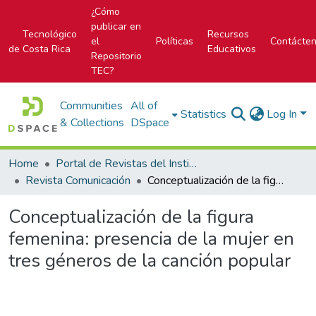
¿Cómo
publicar en
Tecnológico
Recursos
el
Políticas
Contácte
de Costa Rica
Educativos
Repositorio
TEC?
Communities
All of
Statistics
Log In
& Collections
DSpace
Home
Portal de Revistas del Instituto Tecnológico de Costa Rica
Revista Comunicación
Conceptualización de la figura femenina: presencia de la mujer en tres géneros de la canción popular
Conceptualización de la figura
femenina: presencia de la mujer en
tres géneros de la canción popular