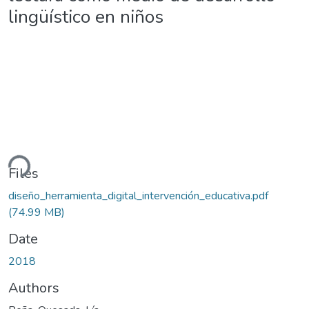
lingüístico en niños
ding...
Files
diseño_herramienta_digital_intervención_educativa.pdf
(74.99 MB)
Date
2018
Authors