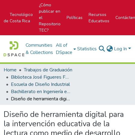
¿Cómo
publicar en
Tecnológico
Recursos
el
Políticas
Contácte
de Costa Rica
Educativos
Repositorio
TEC?
Communities
All of
Statistics
Log In
& Collections
DSpace
Home
Trabajos de Graduación
Biblioteca José Figueres Ferrer
Escuela de Diseño Industrial
Bachillerato en Ingeniería en Diseño Industrial
Diseño de herramienta digital para la intervención educativa de la lectura como medio de desarrollo lingüístico en niños
Diseño de herramienta digital para
la intervención educativa de la
lectura como medio de desarrollo