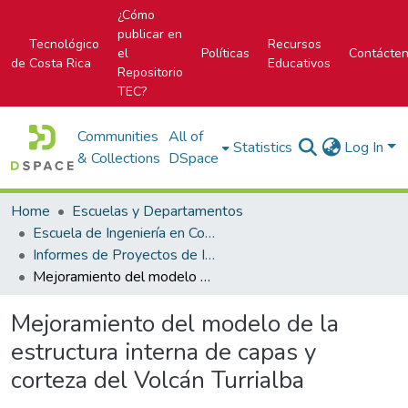
¿Cómo
publicar en
Tecnológico
Recursos
el
Políticas
Contácte
de Costa Rica
Educativos
Repositorio
TEC?
Communities
All of
Statistics
Log In
& Collections
DSpace
Home
Escuelas y Departamentos
Escuela de Ingeniería en Computación
Informes de Proyectos de Investigación
Mejoramiento del modelo de la estructura interna de capas y corteza del Volcán Turrialba
Mejoramiento del modelo de la
estructura interna de capas y
corteza del Volcán Turrialba