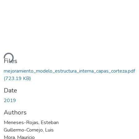
ding...
Files
mejoramiento_modelo_estructura_interna_capas_corteza.pdf
(723.19 KB)
Date
2019
Authors
Meneses-Rojas, Esteban
Guillermo-Cornejo, Luis
Mora, Mauricio