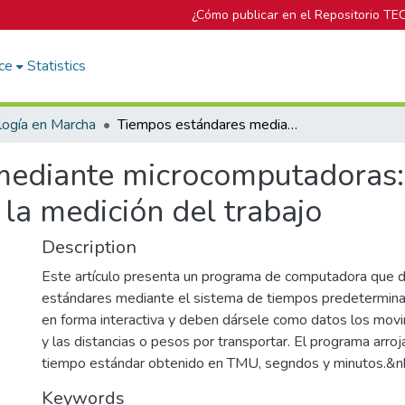
¿Cómo publicar en el Repositorio TE
ce
Statistics
logía en Marcha
Tiempos estándares mediante microcomputadoras: la aplicación de las microcomputadoras a la medición del trabajo
ediante microcomputadoras: l
la medición del trabajo
Description
Este artículo presenta un programa de computadora que 
estándares mediante el sistema de tiempos predetermin
en forma interactiva y deben dársele como datos los movi
y las distancias o pesos por transportar. El programa arro
tiempo estándar obtenido en TMU, segndos y minutos.&n
Keywords