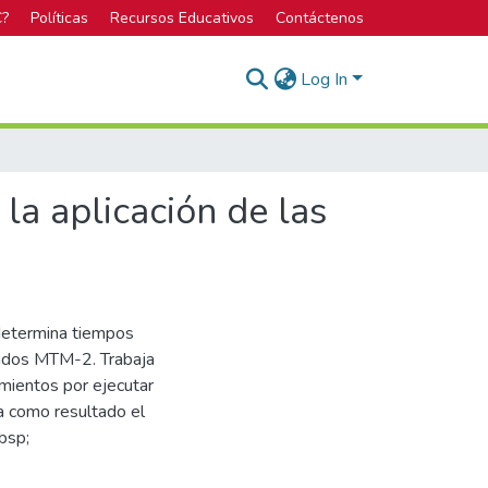
C?
Políticas
Recursos Educativos
Contáctenos
Log In
a aplicación de las
determina tiempos
ados MTM-2. Trabaja
mientos por ejecutar
ja como resultado el
bsp;