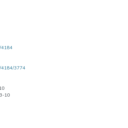
ew/4184
iew/4184/3774
-10
 3-10