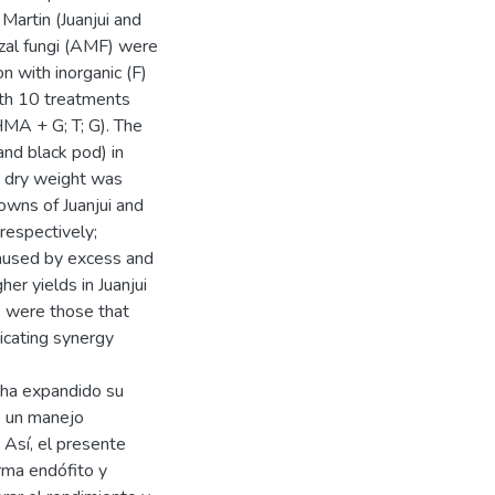
Martin (Juanjui and
izal fungi (AMF) were
n with inorganic (F)
with 10 treatments
HMA + G; T; G). The
nd black pod) in
in dry weight was
towns of Juanjui and
respectively;
 caused by excess and
her yields in Juanjui
s were those that
dicating synergy
ú ha expandido su
o un manejo
 Así, el presente
erma endófito y