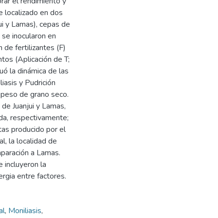
orar el rendimiento y
e localizado en dos
ui y Lamas), cepas de
 se inocularon en
de fertilizantes (F)
tos (Aplicación de T;
 la dinámica de las
iasis y Pudrición
 peso de grano seco.
 de Juanjui y Lamas,
rda, respectivamente;
tas producido por el
l, la localidad de
mparación a Lamas.
 incluyeron la
ergia entre factores.
al
,
Moniliasis
,