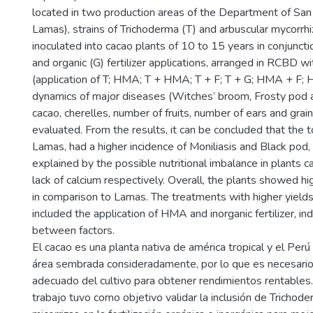
located in two production areas of the Department of San 
Lamas), strains of Trichoderma (T) and arbuscular mycorrh
inoculated into cacao plants of 10 to 15 years in conjunctio
and organic (G) fertilizer applications, arranged in RCBD 
(application of T; HMA; T + HMA; T + F; T + G; HMA + F; 
dynamics of major diseases (Witches’ broom, Frosty pod a
cacao, cherelles, number of fruits, number of ears and gra
evaluated. From the results, it can be concluded that the 
Lamas, had a higher incidence of Moniliasis and Black pod, 
explained by the possible nutritional imbalance in plants
lack of calcium respectively. Overall, the plants showed hig
in comparison to Lamas. The treatments with higher yield
included the application of HMA and inorganic fertilizer, in
between factors.
El cacao es una planta nativa de américa tropical y el Per
área sembrada consideradamente, por lo que es necesari
adecuado del cultivo para obtener rendimientos rentables.
trabajo tuvo como objetivo validar la inclusión de Trichod