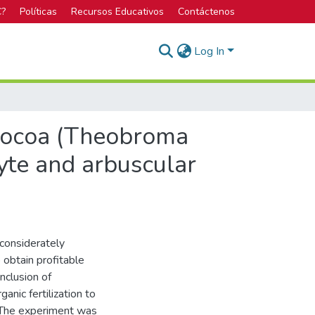
C?
Políticas
Recursos Educativos
Contáctenos
Log In
n cocoa (Theobroma
yte and arbuscular
 considerately
obtain profitable
inclusion of
nic fertilization to
 The experiment was