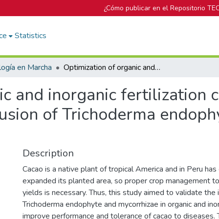
¿Cómo publicar en el Repositorio TE
ce
Statistics
logía en Marcha
Optimization of organic and inorganic fertilization cocoa (Theobroma cacao L.) with the inclusion of Trichoderma endophyte and arbuscular mycorrhizae
ic and inorganic fertilizatio
clusion of Trichoderma endoph
Description
Cacao is a native plant of tropical America and in Peru has
expanded its planted area, so proper crop management to 
yields is necessary. Thus, this study aimed to validate the 
Trichoderma endophyte and mycorrhizae in organic and inorga
improve performance and tolerance of cacao to diseases.