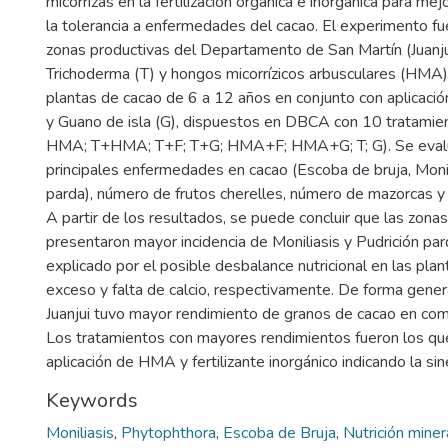
micorrizas en la fertilización orgánica e inorgánica para mej
la tolerancia a enfermedades del cacao. El experimento fu
zonas productivas del Departamento de San Martín (Juanj
Trichoderma (T) y hongos micorrízicos arbusculares (HMA)
plantas de cacao de 6 a 12 años en conjunto con aplicación 
y Guano de isla (G), dispuestos en DBCA con 10 tratamien
HMA; T+HMA; T+F; T+G; HMA+F; HMA+G; T; G). Se evaluó
principales enfermedades en cacao (Escoba de bruja, Monil
parda), número de frutos cherelles, número de mazorcas y
A partir de los resultados, se puede concluir que las zonas
presentaron mayor incidencia de Moniliasis y Pudrición pa
explicado por el posible desbalance nutricional en las plan
exceso y falta de calcio, respectivamente. De forma genera
Juanjui tuvo mayor rendimiento de granos de cacao en co
Los tratamientos con mayores rendimientos fueron los que
aplicación de HMA y fertilizante inorgánico indicando la sin
Keywords
Moniliasis
,
Phytophthora
,
Escoba de Bruja
,
Nutrición miner