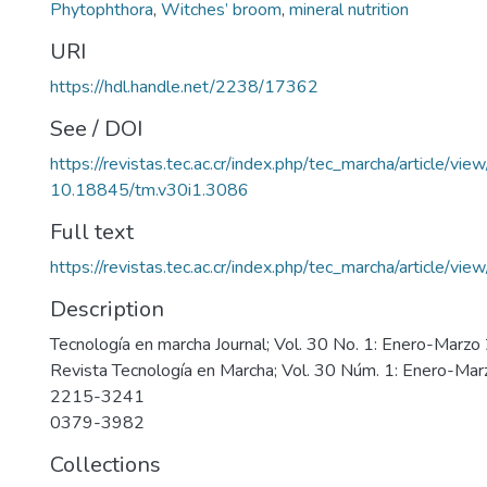
Phytophthora
,
Witches’ broom
,
mineral nutrition
URI
https://hdl.handle.net/2238/17362
See / DOI
https://revistas.tec.ac.cr/index.php/tec_marcha/article/vi
10.18845/tm.v30i1.3086
Full text
https://revistas.tec.ac.cr/index.php/tec_marcha/article/vi
Description
Tecnología en marcha Journal; Vol. 30 No. 1: Enero-Marz
Revista Tecnología en Marcha; Vol. 30 Núm. 1: Enero-Ma
2215-3241
0379-3982
Collections