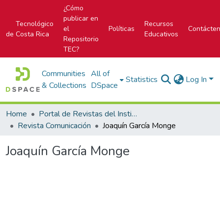
¿Cómo
publicar en
Tecnológico
Recursos
el
Políticas
Contácte
de Costa Rica
Educativos
Repositorio
TEC?
Communities
All of
Statistics
Log In
& Collections
DSpace
Home
Portal de Revistas del Instituto Tecnológico de Costa Rica
Revista Comunicación
Joaquín García Monge
Joaquín García Monge