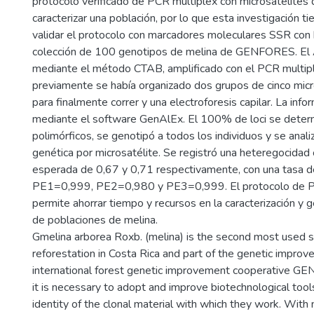
protocolo verificado de PCR multiplex con microsatélites
caracterizar una población, por lo que esta investigación t
validar el protocolo con marcadores moleculares SSR con
colección de 100 genotipos de melina de GENFORES. El 
mediante el método CTAB, amplificado con el PCR multip
previamente se había organizado dos grupos de cinco micr
para finalmente correr y una electroforesis capilar. La info
mediante el software GenAlEx. El 100% de loci se dete
polimórficos, se genotipó a todos los individuos y se anali
genética por microsatélite. Se registró una heteregocidad
esperada de 0,67 y 0,71 respectivamente, con una tasa d
PE1=0,999, PE2=0,980 y PE3=0,999. El protocolo de P
permite ahorrar tiempo y recursos en la caracterización y
de poblaciones de melina.
Gmelina arborea Roxb. (melina) is the second most used s
reforestation in Costa Rica and part of the genetic impro
international forest genetic improvement cooperative G
it is necessary to adopt and improve biotechnological tool
identity of the clonal material with which they work. With 