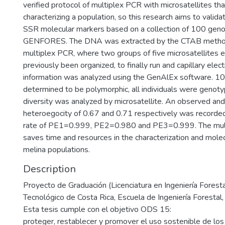
verified protocol of multiplex PCR with microsatellites th
characterizing a population, so this research aims to valida
SSR molecular markers based on a collection of 100 geno
GENFORES. The DNA was extracted by the CTAB method,
multiplex PCR, where two groups of five microsatellites 
previously been organized, to finally run and capillary elec
information was analyzed using the GenAlEx software. 1
determined to be polymorphic, all individuals were genot
diversity was analyzed by microsatellite. An observed an
heteroegocity of 0.67 and 0.71 respectively was recorded
rate of PE1=0.999, PE2=0.980 and PE3=0.999. The mult
saves time and resources in the characterization and mole
melina populations.
Description
Proyecto de Graduación (Licenciatura en Ingeniería Forestal
Tecnológico de Costa Rica, Escuela de Ingeniería Forestal
Esta tesis cumple con el objetivo ODS 15:
proteger, restablecer y promover el uso sostenible de lo