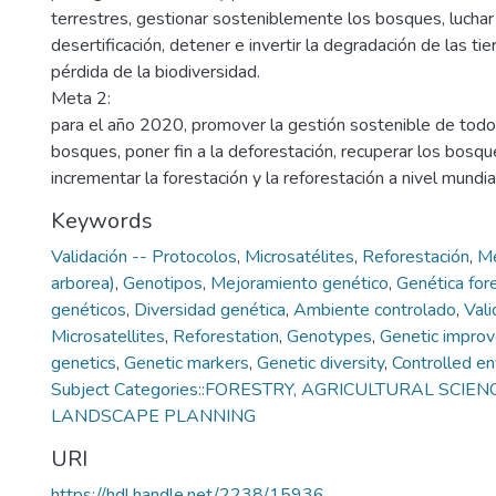
terrestres, gestionar sosteniblemente los bosques, luchar 
desertificación, detener e invertir la degradación de las tie
pérdida de la biodiversidad.
Meta 2:
para el año 2020, promover la gestión sostenible de todo
bosques, poner fin a la deforestación, recuperar los bos
incrementar la forestación y la reforestación a nivel mundia
Keywords
Validación -- Protocolos
,
Microsatélites
,
Reforestación
,
Me
arborea)
,
Genotipos
,
Mejoramiento genético
,
Genética for
genéticos
,
Diversidad genética
,
Ambiente controlado
,
Vali
Microsatellites
,
Reforestation
,
Genotypes
,
Genetic impro
genetics
,
Genetic markers
,
Genetic diversity
,
Controlled e
Subject Categories::FORESTRY, AGRICULTURAL SCIEN
LANDSCAPE PLANNING
URI
https://hdl.handle.net/2238/15936