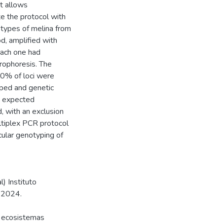
at allows
te the protocol with
types of melina from
 amplified with
each one had
trophoresis. The
00% of loci were
yped and genetic
d expected
, with an exclusion
iplex PCR protocol
cular genotyping of
) Instituto
, 2024.
s ecosistemas