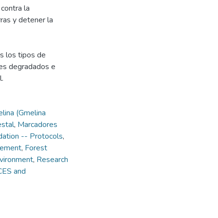
contra la
rras y detener la
s los tipos de
ques degradados e
l.
lina (Gmelina
estal
,
Marcadores
dation -- Protocols
,
vement
,
Forest
nvironment
,
Research
CES and