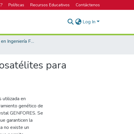
C?
Políticas
Recursos Educativos
Contáctenos
Log In
Licenciatura en Ingeniería Forestal
osatélites para
 utilizada en
oramiento genético de
orestal GENFORES. Se
ue garanticen la
na no existe un