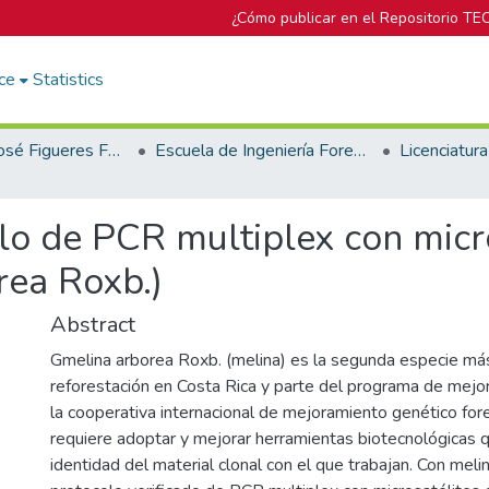
¿Cómo publicar en el Repositorio TE
ce
Statistics
Biblioteca José Figueres Ferrer
Escuela de Ingeniería Forestal
lo de PCR multiplex con micr
rea Roxb.)
Abstract
Gmelina arborea Roxb. (melina) es la segunda especie más
reforestación en Costa Rica y parte del programa de mej
la cooperativa internacional de mejoramiento genético f
requiere adoptar y mejorar herramientas biotecnológicas q
identidad del material clonal con el que trabajan. Con meli