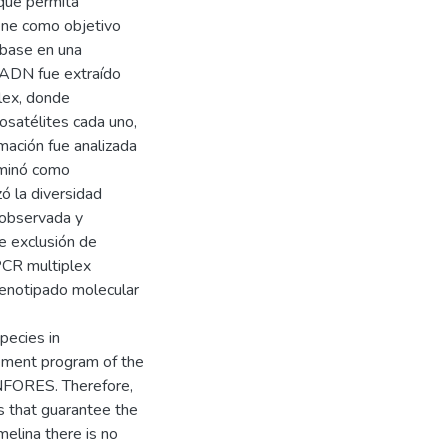
 que permita
iene como objetivo
 base en una
ADN fue extraído
lex, donde
osatélites cada uno,
rmación fue analizada
rminó como
zó la diversidad
 observada y
e exclusión de
CR multiplex
 genotipado molecular
pecies in
vement program of the
ENFORES. Therefore,
s that guarantee the
melina there is no