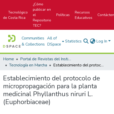
¿Cómo
publicar en
Tecnológico
Recursos
el
Políticas
Contácte
de Costa Rica
Educativos
Repositorio
TEC?
Communities
All of
Statistics
Log In
& Collections
DSpace
Home
Portal de Revistas del Instituto Tecnológico de Costa Rica
Tecnología en Marcha
Establecimiento del protocolo de micropropagación para la planta medicinal Phyllanthus niruri L. (Euphorbiaceae)
Establecimiento del protocolo de
micropropagación para la planta
medicinal Phyllanthus niruri L.
(Euphorbiaceae)