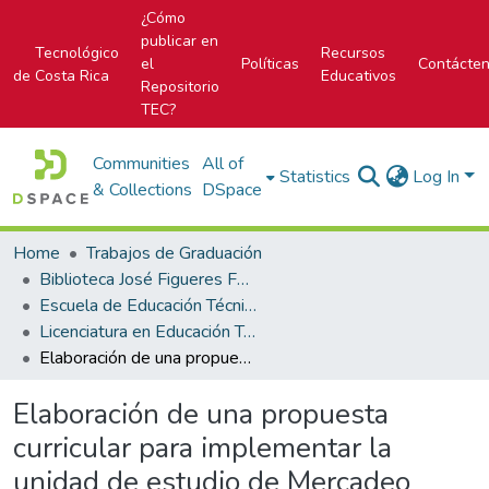
¿Cómo
publicar en
Tecnológico
Recursos
el
Políticas
Contácte
de Costa Rica
Educativos
Repositorio
TEC?
Communities
All of
Statistics
Log In
& Collections
DSpace
Home
Trabajos de Graduación
Biblioteca José Figueres Ferrer
Escuela de Educación Técnica
Licenciatura en Educación Técnica
Elaboración de una propuesta curricular para implementar la unidad de estudio de Mercadeo Digital al sub-área Gestión Empresarial, del nivel de undécimo año, al programa de estudios de la especialidad de Secretariado Ejecutivo en Educación Técnica secundaria en los Colegios Técnicos Profesionales de Puntarenas y Vocacional de Artes y Oficios de Cartago nocturno en el año 2019
Elaboración de una propuesta
curricular para implementar la
unidad de estudio de Mercadeo