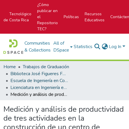
¿Cómo
publicar en
Tecnológico
Recursos
el
Políticas
Contácte
de Costa Rica
Educativos
Repositorio
TEC?
Communities
All of
Statistics
Log In
& Collections
DSpace
Home
Trabajos de Graduación
Biblioteca José Figueres Ferrer
Escuela de Ingeniería en Construcción
Licenciatura en Ingeniería en Construcción
Medición y análisis de productividad de tres actividades en la construcción de un centro de distribución de 54000m2
Medición y análisis de productividad
de tres actividades en la
construcción de un centro de