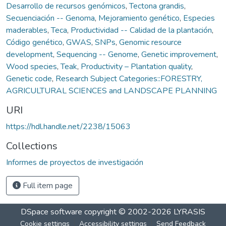
Desarrollo de recursos genómicos
,
Tectona grandis
,
Secuenciación -- Genoma
,
Mejoramiento genético
,
Especies
maderables
,
Teca
,
Productividad -- Calidad de la plantación
,
Código genético
,
GWAS
,
SNPs
,
Genomic resource
development
,
Sequencing -- Genome
,
Genetic improvement
,
Wood species
,
Teak
,
Productivity – Plantation quality
,
Genetic code
,
Research Subject Categories::FORESTRY,
AGRICULTURAL SCIENCES and LANDSCAPE PLANNING
URI
https://hdl.handle.net/2238/15063
Collections
Informes de proyectos de investigación
Full item page
DSpace software
copyright © 2002-2026
LYRASIS
Cookie settings
Accessibility settings
Send Feedback