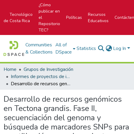
¿Cómo
publicar en
Tecnológico
Recursos
el
Políticas
Contácte
de Costa Rica
Educativos
Repositorio
TEC?
Communities
All of
Statistics
Log In
& Collections
DSpace
Home
Grupos de Investigación
Informes de proyectos de investigación
Desarrollo de recursos genómicos en Tectona grandis. Fase II, secuenciación del genoma y búsqueda de marcadores SNPs para su utilización en mejoramiento genético
Desarrollo de recursos genómicos
en Tectona grandis. Fase II,
secuenciación del genoma y
búsqueda de marcadores SNPs para