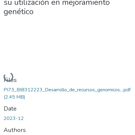
su utilización en mejoramiento
genético
Loading...
Files
PI73_BIB312223_Desarrollo_de_recursos_genomicos....pdf
(2.45 MB)
Date
2023-12
Authors