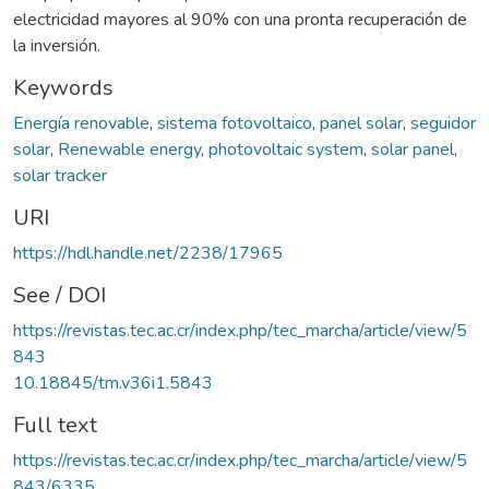
electricidad mayores al 90% con una pronta recuperación de
la inversión.
Keywords
Energía renovable
,
sistema fotovoltaico
,
panel solar
,
seguidor
solar
,
Renewable energy
,
photovoltaic system
,
solar panel
,
solar tracker
URI
https://hdl.handle.net/2238/17965
See / DOI
https://revistas.tec.ac.cr/index.php/tec_marcha/article/view/5
843
10.18845/tm.v36i1.5843
Full text
https://revistas.tec.ac.cr/index.php/tec_marcha/article/view/5
843/6335