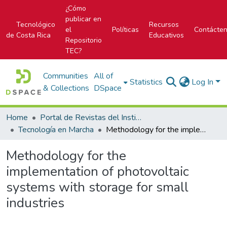
¿Cómo
publicar en
Tecnológico
Recursos
el
Políticas
Contácte
de Costa Rica
Educativos
Repositorio
TEC?
Communities
All of
Statistics
Log In
& Collections
DSpace
Home
Portal de Revistas del Instituto Tecnológico de Costa Rica
Tecnología en Marcha
Methodology for the implementation of photovoltaic systems with storage for small industries
Methodology for the
implementation of photovoltaic
systems with storage for small
industries