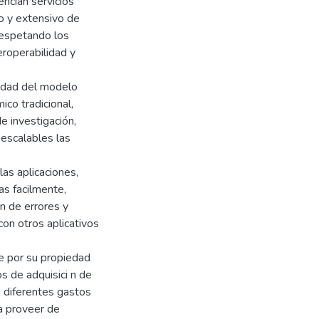
encian servicios
o y extensivo de
respetando los
eroperabilidad y
lidad del modelo
ico tradicional,
e investigación,
 escalables las
las aplicaciones,
as facilmente,
n de errores y
 con otros aplicativos
e por su propiedad
os de adquisici n de
, diferentes gastos
ra proveer de