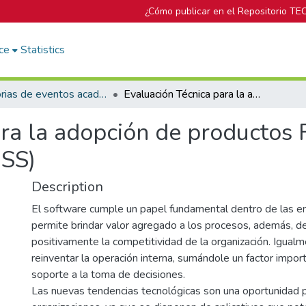
¿Cómo publicar en el Repositorio TE
ce
Statistics
Memorias de eventos académicos TEC
Evaluación Técnica para la adopción de productos Free/Libre Open Source Software (FLOSS)
para la adopción de productos
OSS)
Description
El software cumple un papel fundamental dentro de las e
permite brindar valor agregado a los procesos, además, d
positivamente la competitividad de la organización. Igual
reinventar la operación interna, sumándole un factor impo
soporte a la toma de decisiones.
Las nuevas tendencias tecnológicas son una oportunidad p