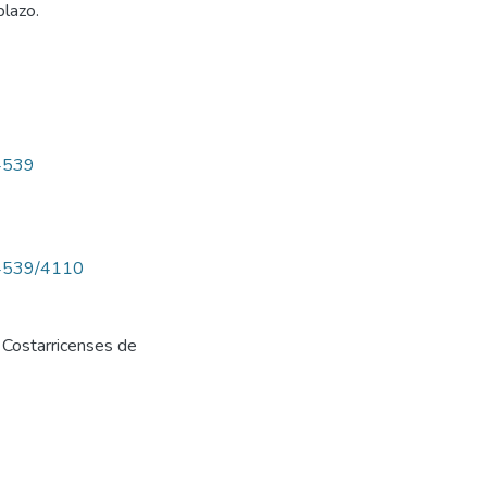
plazo.
/4539
w/4539/4110
 Costarricenses de