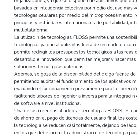
organizaciones, ya que se disponen de aplicativos que pot
basados en inteligencia colectiva por medio del uso masiv
tecnologas celulares por medio del microprocesamiento, 
principios y estándares internacionales de portabilidad, int
multiplataforma.
La utilizaci n de tecnolog as FLOSS permite una sostenibi
tecnológico, ya que al utilizarlas fuera de un modelo econ m
permite redirigir los presupuestos tecnol gicos a las reas d
desarrollo e innovación, que permitan mejorar y hacer más
soluciones tecnol gicas utilizadas.
Ademas, se goza de la disponibilidad del c digo fuente de 
permitiendo auditar el funcionamiento de los aplicativos m
evaluando el funcionamiento previamente para la correcció
facilitando labores de ingenier a inversa para la integraci n
de software a nivel institucional.
Una de las creencias al adoptar tecnolog as FLOSS, es qu
de ahorro en el pago de licencias de usuario final, los cost
la tecnolog a se reducen casi totalmente, dejando de lado
en los que debe incurrir la administraci n de tecnolog a pa