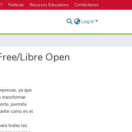
C?
Políticas
Recursos Educativos
Contáctenos
Log In
 Free/Libre Open
mpresas, ya que
e transformar
mente, permite
rtante como es el
ara todas las