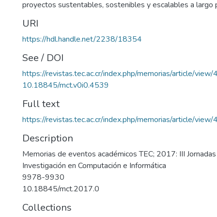
proyectos sustentables, sostenibles y escalables a largo 
URI
https://hdl.handle.net/2238/18354
See / DOI
https://revistas.tec.ac.cr/index.php/memorias/article/view
10.18845/mct.v0i0.4539
Full text
https://revistas.tec.ac.cr/index.php/memorias/article/vie
Description
Memorias de eventos académicos TEC; 2017: III Jornadas
Investigación en Computación e Informática
9978-9930
10.18845/mct.2017.0
Collections