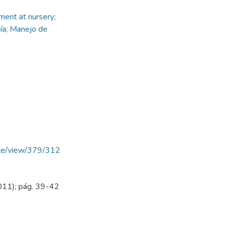
ent at nursery;
ía; Manejo de
ticle/view/379/312
011); pág. 39-42