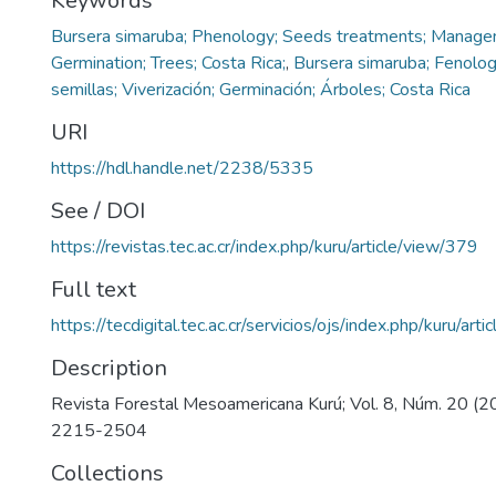
Keywords
Bursera simaruba; Phenology; Seeds treatments; Managem
Germination; Trees; Costa Rica;
,
Bursera simaruba; Fenolog
semillas; Viverización; Germinación; Árboles; Costa Rica
URI
https://hdl.handle.net/2238/5335
See / DOI
https://revistas.tec.ac.cr/index.php/kuru/article/view/379
Full text
https://tecdigital.tec.ac.cr/servicios/ojs/index.php/kuru/ar
Description
Revista Forestal Mesoamericana Kurú; Vol. 8, Núm. 20 (2
2215-2504
Collections