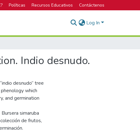
C?
Políticas
Recursos Educativos
Contáctenos
Log In
tion. Indio desnudo.
 “indio desnudo” tree
ts phenology which
ery, and germination
o Bursera simaruba
colección de frutos,
germinación.