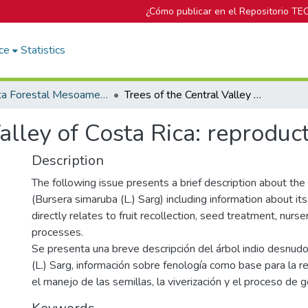
¿Cómo publicar en el Repositorio TE
ce
Statistics
Revista Forestal Mesoamericana Kurú
Trees of the Central Valley of Costa Rica: reproduction. Indio desnudo.
alley of Costa Rica: reproduc
Description
The following issue presents a brief description about the
(Bursera simaruba (L.) Sarg) including information about i
directly relates to fruit recollection, seed treatment, nurs
processes.
Se presenta una breve descripción del árbol indio desnud
(L.) Sarg, información sobre fenología como base para la re
el manejo de las semillas, la viverización y el proceso de 