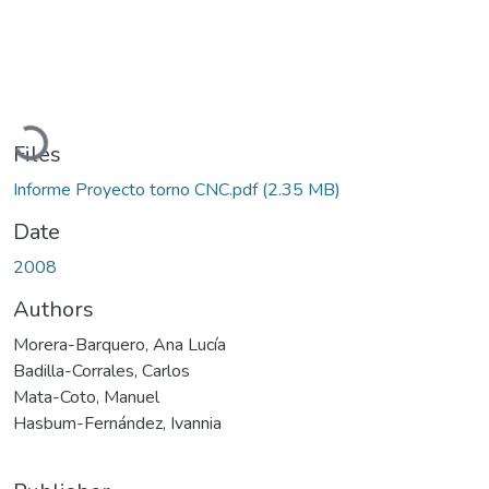
Loading...
Files
Informe Proyecto torno CNC.pdf
(2.35 MB)
Date
2008
Authors
Morera-Barquero, Ana Lucía
Badilla-Corrales, Carlos
Mata-Coto, Manuel
Hasbum-Fernández, Ivannia