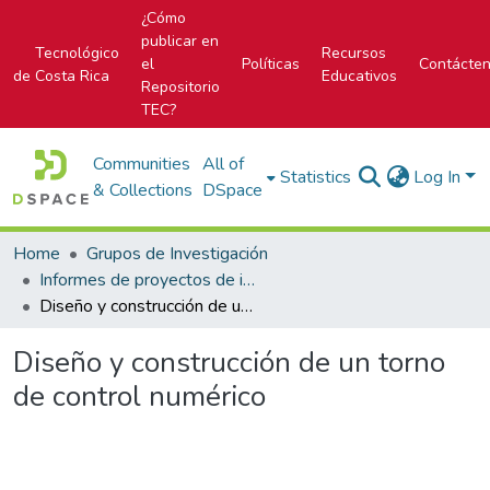
¿Cómo
publicar en
Tecnológico
Recursos
el
Políticas
Contácte
de Costa Rica
Educativos
Repositorio
TEC?
Communities
All of
Statistics
Log In
& Collections
DSpace
Home
Grupos de Investigación
Informes de proyectos de investigación
Diseño y construcción de un torno de control numérico
Diseño y construcción de un torno
de control numérico