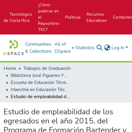
¿Cómo
publicar en
Tecnológico
Recursos
el
Políticas
Contácte
de Costa Rica
Educativos
Repositorio
TEC?
Communities
All of
Statistics
Log In
& Collections
DSpace
Home
Trabajos de Graduación
Biblioteca José Figueres Ferrer
Escuela de Educación Técnica
Maestría en Educación Técnica
Estudio de empleabilidad de los egresados en el año 2015, del Programa de Formación Bartender y Salonero/a Profesional, en las modalidades de formación dual y formación presencial, en la Unidad Regional Chorotega del Instituto Nacional de Aprendizaje
Estudio de empleabilidad de los
egresados en el año 2015, del
Programa de Formación Bartender y