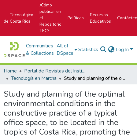
¿Cómo
publicar en
Tecnológico
Recursos
el
Políticas
Contácte
de Costa Rica
Educativos
Repositorio
TEC?
Communities
All of
Statistics
Log In
& Collections
DSpace
Home
Portal de Revistas del Instituto Tecnológico de Costa Rica
Tecnología en Marcha
Study and planning of the optimal environmental conditions in the constructive practice of a typical office space, to be located in the tropics of Costa Rica, promoting the use of daylight
Study and planning of the optimal
environmental conditions in the
constructive practice of a typical
office space, to be located in the
tropics of Costa Rica, promoting the