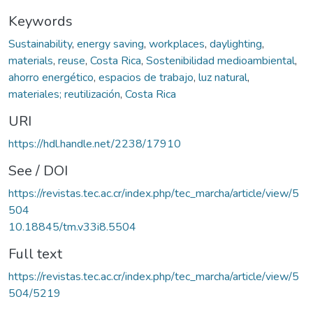
Keywords
Sustainability
,
energy saving
,
workplaces
,
daylighting
,
materials
,
reuse
,
Costa Rica
,
Sostenibilidad medioambiental
,
ahorro energético
,
espacios de trabajo
,
luz natural
,
materiales; reutilización
,
Costa Rica
URI
https://hdl.handle.net/2238/17910
See / DOI
https://revistas.tec.ac.cr/index.php/tec_marcha/article/view/5
504
10.18845/tm.v33i8.5504
Full text
https://revistas.tec.ac.cr/index.php/tec_marcha/article/view/5
504/5219