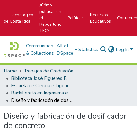
¿Cómo
publicar en
Tecnológico
Recursos
el
Políticas
Contácte
de Costa Rica
Educativos
Repositorio
TEC?
Communities
All of
Statistics
Log In
& Collections
DSpace
Home
Trabajos de Graduación
Biblioteca José Figueres Ferrer
Escuela de Ciencia e Ingeniería de los Materiales
Bachillerato en Ingeniería en Materiales
Diseño y fabricación de dosificador de concreto
Diseño y fabricación de dosificador
de concreto