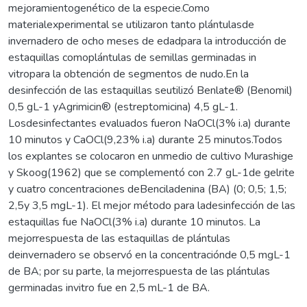
mejoramientogenético de la especie.Como
materialexperimental se utilizaron tanto plántulasde
invernadero de ocho meses de edadpara la introducción de
estaquillas comoplántulas de semillas germinadas in
vitropara la obtención de segmentos de nudo.En la
desinfección de las estaquillas seutilizó Benlate® (Benomil)
0,5 gL-1 yAgrimicin® (estreptomicina) 4,5 gL-1.
Losdesinfectantes evaluados fueron NaOCl(3% i.a) durante
10 minutos y CaOCl(9,23% i.a) durante 25 minutos.Todos
los explantes se colocaron en unmedio de cultivo Murashige
y Skoog(1962) que se complementó con 2.7 gL-1de gelrite
y cuatro concentraciones deBenciladenina (BA) (0; 0,5; 1,5;
2,5y 3,5 mgL-1). El mejor método para ladesinfección de las
estaquillas fue NaOCl(3% i.a) durante 10 minutos. La
mejorrespuesta de las estaquillas de plántulas
deinvernadero se observó en la concentraciónde 0,5 mgL-1
de BA; por su parte, la mejorrespuesta de las plántulas
germinadas invitro fue en 2,5 mL-1 de BA.