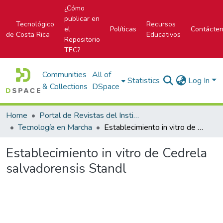
¿Cómo
publicar en
Tecnológico
Recursos
el
Políticas
Contácte
de Costa Rica
Educativos
Repositorio
TEC?
Communities
All of
Statistics
Log In
& Collections
DSpace
Home
Portal de Revistas del Instituto Tecnológico de Costa Rica
Tecnología en Marcha
Establecimiento in vitro de Cedrela salvadorensis Standl
Establecimiento in vitro de Cedrela
salvadorensis Standl