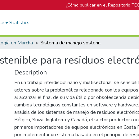
¿Cómo publicar en el Repositorio TE
ce
Statistics
logía en Marcha
Sistema de manejo sostenible para residuos electrónicos en Costa Rica
tenible para residuos electr
Description
En un trabajo interdisciplinario y multisectorial, se sensibil
actores sobre la problemática relacionada con los equipos 
al alcanzar el final de su vida útil o por obsolescencia debi
cambios tecnológicos constantes en software y hardware
análisis de los sistemas de manejo de residuos electrónic
Bélgica, Suiza, Inglaterra y Canadá, el sector productor o 
primeros importadores de equipos electrónicos en Costa 
por implementar un sistema basado en el principio de res