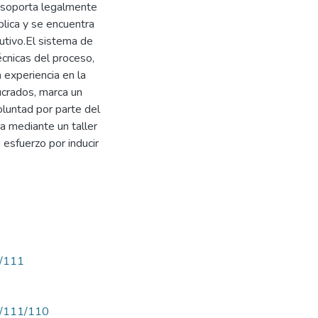
 soporta legalmente
blica y se encuentra
cutivo.El sistema de
écnicas del proceso,
 experiencia en la
ucrados, marca un
luntad por parte del
a mediante un taller
esfuerzo por inducir
w/111
ew/111/110