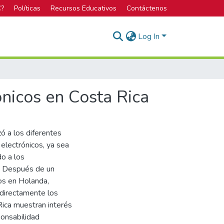
C?
Políticas
Recursos Educativos
Contáctenos
Log In
ónicos en Costa Rica
izó a los diferentes
electrónicos, ya sea
do a los
. Después de un
os en Holanda,
indirectamente los
Rica muestran interés
ponsabilidad