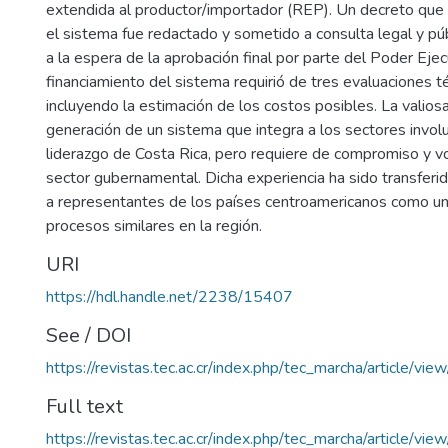
extendida al productor/importador (REP). Un decreto que
el sistema fue redactado y sometido a consulta legal y pú
a la espera de la aprobación final por parte del Poder Eje
financiamiento del sistema requirió de tres evaluaciones t
incluyendo la estimación de los costos posibles. La valiosa
generación de un sistema que integra a los sectores invol
liderazgo de Costa Rica, pero requiere de compromiso y vo
sector gubernamental. Dicha experiencia ha sido transferid
a representantes de los países centroamericanos como un 
procesos similares en la región.
URI
https://hdl.handle.net/2238/15407
See / DOI
https://revistas.tec.ac.cr/index.php/tec_marcha/article/vie
Full text
https://revistas.tec.ac.cr/index.php/tec_marcha/article/vi