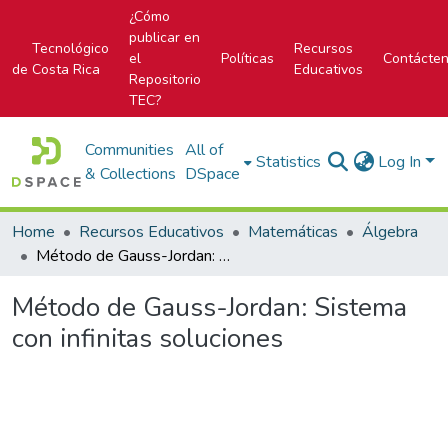
¿Cómo
publicar en
Tecnológico
Recursos
el
Políticas
Contácte
de Costa Rica
Educativos
Repositorio
TEC?
Communities
All of
Statistics
Log In
& Collections
DSpace
Home
Recursos Educativos
Matemáticas
Álgebra
Método de Gauss-Jordan: Sistema con infinitas soluciones
Método de Gauss-Jordan: Sistema
con infinitas soluciones