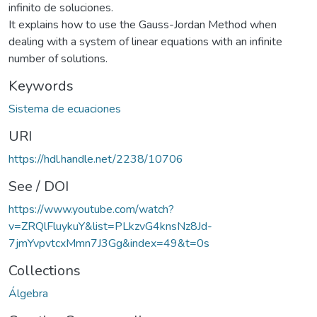
infinito de soluciones.
It explains how to use the Gauss-Jordan Method when
dealing with a system of linear equations with an infinite
number of solutions.
Keywords
Sistema de ecuaciones
URI
https://hdl.handle.net/2238/10706
See / DOI
https://www.youtube.com/watch?
v=ZRQlFluykuY&list=PLkzvG4knsNz8Jd-
7jmYvpvtcxMmn7J3Gg&index=49&t=0s
Collections
Álgebra