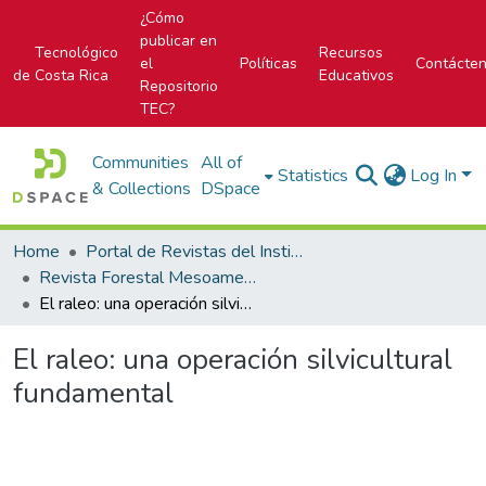
¿Cómo
publicar en
Tecnológico
Recursos
el
Políticas
Contácte
de Costa Rica
Educativos
Repositorio
TEC?
Communities
All of
Statistics
Log In
& Collections
DSpace
Home
Portal de Revistas del Instituto Tecnológico de Costa Rica
Revista Forestal Mesoamericana Kurú
El raleo: una operación silvicultural fundamental
El raleo: una operación silvicultural
fundamental