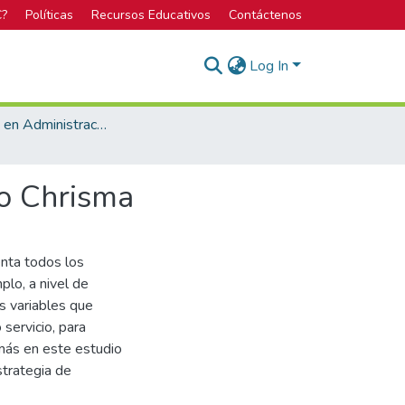
C?
Políticas
Recursos Educativos
Contáctenos
Log In
Bachillerato en Administración de Empresas
do Chrisma
enta todos los
plo, a nivel de
s variables que
servicio, para
emás en este estudio
strategia de