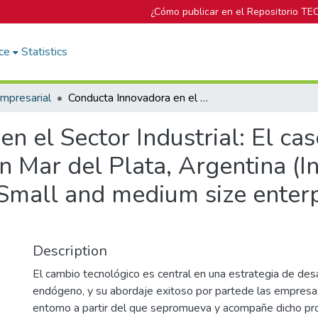
¿Cómo publicar en el Repositorio TE
ce
Statistics
mpresarial
Conducta Innovadora en el Sector Industrial: El caso de Pequeñas y Medianas Empresas en Mar del Plata, Argentina (Innovating behavior in the Industrial Sector: Small and medium size enterprises in Mar del Plata, Argentina)
n el Sector Industrial: El ca
Mar del Plata, Argentina (In
: Small and medium size enterp
Description
El cambio tecnológico es central en una estrategia de de
endógeno, y su abordaje exitoso por partede las empresa
entorno a partir del que sepromueva y acompañe dicho pro