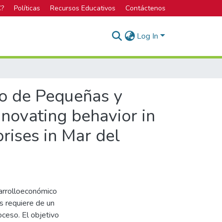
C?
Políticas
Recursos Educativos
Contáctenos
Log In
so de Pequeñas y
novating behavior in
rises in Mar del
sarrolloeconómico
s requiere de un
ceso. El objetivo