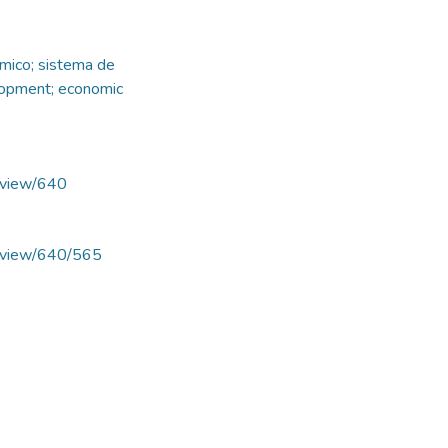
mico; sistema de
lopment; economic
e/view/640
le/view/640/565