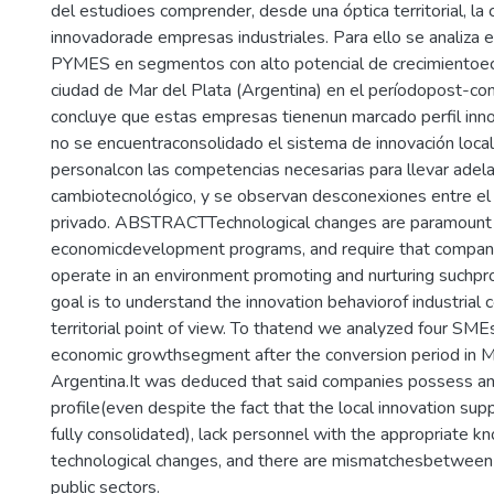
del estudioes comprender, desde una óptica territorial, la
innovadorade empresas industriales. Para ello se analiza 
PYMES en segmentos con alto potencial de crecimientoe
ciudad de Mar del Plata (Argentina) en el períodopost-con
concluye que estas empresas tienenun marcado perfil inn
no se encuentraconsolidado el sistema de innovación local,
personalcon las competencias necesarias para llevar adela
cambiotecnológico, y se observan desconexiones entre el 
privado. ABSTRACTTechnological changes are paramount
economicdevelopment programs, and require that compani
operate in an environment promoting and nurturing suchpr
goal is to understand the innovation behaviorof industrial
territorial point of view. To thatend we analyzed four SMEs
economic growthsegment after the conversion period in Ma
Argentina.It was deduced that said companies possess an
profile(even despite the fact that the local innovation su
fully consolidated), lack personnel with the appropriate 
technological changes, and there are mismatchesbetween 
public sectors.