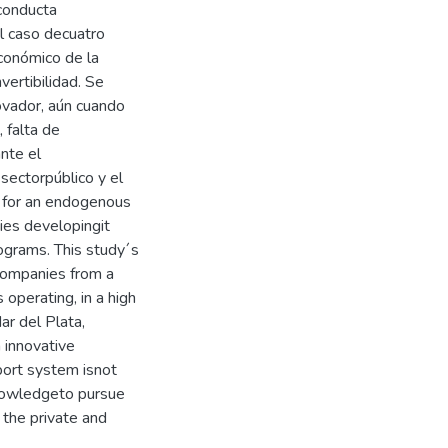
 conducta
el caso decuatro
conómico de la
vertibilidad. Se
ovador, aún cuando
 falta de
nte el
sectorpúblico y el
 for an endogenous
es developingit
ograms. This study´s
 companies from a
 operating, in a high
r del Plata,
 innovative
pport system isnot
knowledgeto pursue
the private and