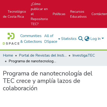
¿Cómo
publicar en
Tecnológico
Recursos
el
Políticas
Contácte
de Costa Rica
Educativos
Repositorio
TEC?
Communities
All of
Statistics
Log In
& Collections
DSpace
Home
Portal de Revistas del Instituto Tecnológico de Costa Rica
Investiga.TEC
Programa de nanotecnología del TEC crece y amplía lazos de colaboración
Programa de nanotecnología del
TEC crece y amplía lazos de
colaboración